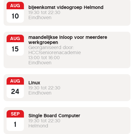
AUG
bijeenkomst videogroep Helmond
19:30 tot 22:30
10
Eindhoven
maandelijkse inloop voor meerdere
AUG
werkgroepen
15
Georganiseerd door:
HCC!seniorenacademie
13:00 tot 16:00
Eindhoven
AUG
Linux
19:30 tot 22:30
24
Eindhoven
SEP
Single Board Computer
19:30 tot 22:30
1
Helmond