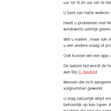
uur tot 15.30 uur om te h
U bent van harte welkom vo
Heeft u problemen met Win
windows10-uiterlijk geven
Wilt u mailen , maar lukt e
u een andere vraag of p
Ook kunnen we een app vo
De laatste tijd wordt de
aan (bij
C. Keuten
).
Mensen die zich aangemel
volgnummer gewerkt.
U mag natuurlijk altijd o
behoorlijk op kan lopen. 
wachten die niet zijn aa