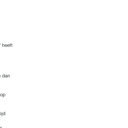
f heeft
u dan
 op
ijd
r.