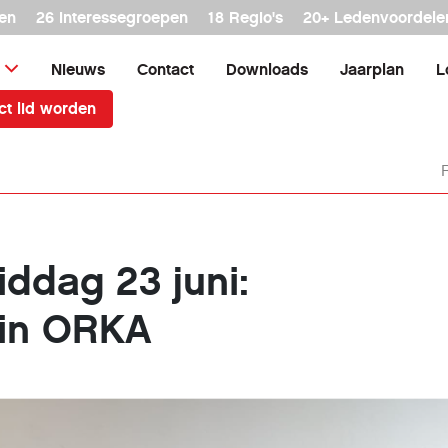
en
26 interessegroepen
18 Regio's
20+ Ledenvoordele
Nieuws
Contact
Downloads
Jaarplan
L
ct lid worden
ddag 23 juni:
 in ORKA