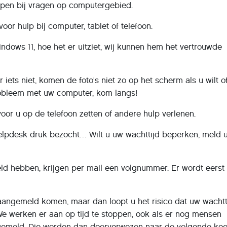
elpen bij vragen op computergebied.
or hulp bij computer, tablet of telefoon.
dows 11, hoe het er uitziet, wij kunnen hem het vertrouwde
.
r iets niet, komen de foto's niet zo op het scherm als u wilt o
robleem met uw computer, kom langs!
or u op de telefoon zetten of andere hulp verlenen.
 helpdesk druk bezocht… Wilt u uw wachttijd beperken, meld 
d hebben, krijgen per mail een volgnummer. Er wordt eerst
naangemeld komen, maar dan loopt u het risico dat uw wachtt
We werken er aan op tijd te stoppen, ook als er nog mensen
ngemeld. Die worden dan doorverwezen naar de volgende kee