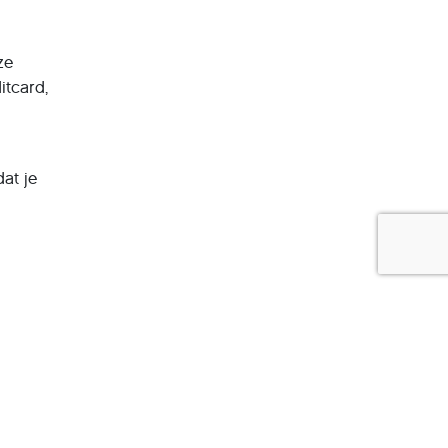
ze
itcard,
at je