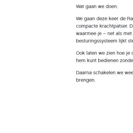
Wat gaan we doen:
We gaan deze keer de Ras
compacte krachtpatser. De
waarmee je – net als met
besturingssysteem lijkt ste
Ook laten we zien hoe je
hem kunt bedienen zonder
Daarna schakelen we weer
brengen.
Laat het spelen maar beg
Programma:
19.30 Registratie
19.45 Aan de slag met R