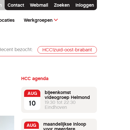
n
Contact
Webmail
Zoeken
Inloggen
ocaties
Werkgroepen
Recent bezocht:
HCC!zuid-oost-brabant
HCC agenda
bijeenkomst
AUG
videogroep Helmond
10
19:30 tot 22:30
Eindhoven
maandelijkse inloop
AUG
voor meerdere