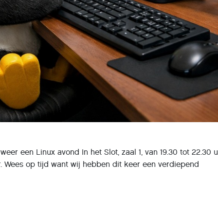
eer een Linux avond In het Slot, zaal 1, van 19.30 tot 22.30 u
. Wees op tijd want wij hebben dit keer een verdiepend