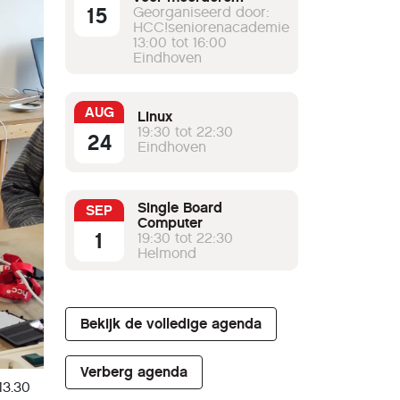
15
werkgroepen
Georganiseerd door:
HCC!seniorenacademie
13:00 tot 16:00
Eindhoven
AUG
Linux
19:30 tot 22:30
24
Eindhoven
Single Board
SEP
Computer
1
19:30 tot 22:30
Helmond
Bekijk de volledige agenda
Verberg agenda
13.30