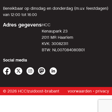
Bereikbaar op dinsdag en donderdag (m.u.v. feestdagen)
van 12:00 tot 16:00
Adres gegevens
HCC
Kenaupark 23
2011 MR Haarlem
KVK: 30082311
BTW: NL007084080B01
Social media
© 2026 HCC!zuidoost-brabant
voorwaarden
•
privacy