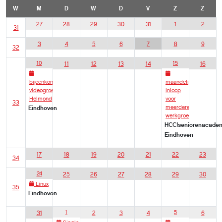
W
M
D
W
D
V
Z
Z
27
28
29
30
31
1
2
31
3
4
5
6
7
8
9
32
10
15
11
12
13
14
16
bijeenkomst
maandelijkse
videogroep
inloop
Helmond
voor
33
meerdere
Eindhoven
werkgroepen
HCC!seniorenacade
Eindhoven
17
18
19
20
21
22
23
34
24
25
26
27
28
29
30
Linux
35
Eindhoven
1
5
31
2
3
4
6