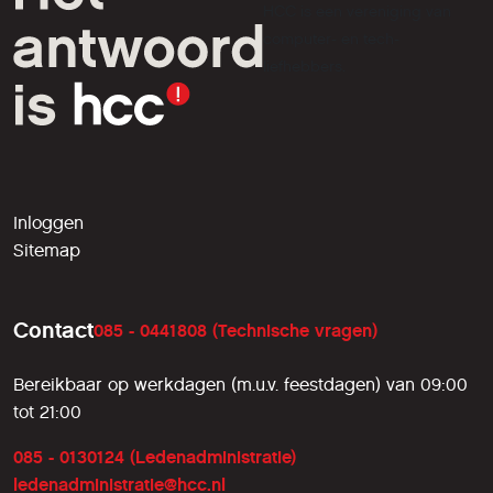
HCC is een vereniging van
computer- en tech-
liefhebbers.
Inloggen
Sitemap
Contact
085 - 0441808 (Technische vragen)
Bereikbaar op werkdagen (m.u.v. feestdagen) van 09:00
tot 21:00
085 - 0130124 (Ledenadministratie)
ledenadministratie@hcc.nl