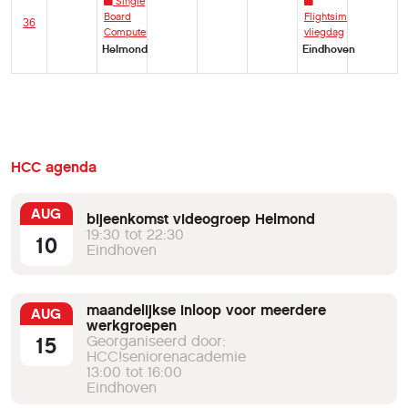
Single
Board
Flightsim
36
Computer
vliegdag
Helmond
Eindhoven
HCC agenda
AUG
bijeenkomst videogroep Helmond
19:30 tot 22:30
10
Eindhoven
maandelijkse inloop voor meerdere
AUG
werkgroepen
15
Georganiseerd door:
HCC!seniorenacademie
13:00 tot 16:00
Eindhoven