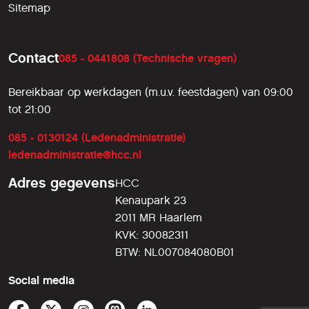
Sitemap
Contact
085 - 0441808 (Technische vragen)
Bereikbaar op werkdagen (m.u.v. feestdagen) van 09:00
tot 21:00
085 - 0130124 (Ledenadministratie)
ledenadministratie@hcc.nl
Adres gegevens
HCC
Kenaupark 23
2011 MR Haarlem
KVK: 30082311
BTW: NL007084080B01
Social media