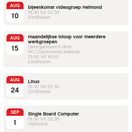
AUG
bijeenkomst videogroep Helmond
19:30 tot 22:30
10
Eindhoven
maandelijkse inloop voor meerdere
AUG
werkgroepen
15
Georganiseerd door:
HCC!seniorenacademie
13:00 tot 16:00
Eindhoven
AUG
Linux
19:30 tot 22:30
24
Eindhoven
SEP
Single Board Computer
19:30 tot 22:30
1
Helmond