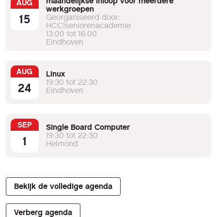
maandelijkse inloop voor meerdere
AUG
werkgroepen
Mac) bijeenkomst Als er een 5e
15
Georganiseerd door:
dinsdagavond van de maand is: Open
HCC!seniorenacademie
Source werkgroepbijeenkomst (incl. Apple
13:00 tot 16:00
Mac) bijeenkomst Ga voor alle informatie
Eindhoven
over deze regio naar de website: https://n-
limburg.hcc.nl Venlo De leden- en
AUG
werkgroepbijeenkomsten vinden altijd
Linux
19:30 tot 22:30
dinsdagavond plaats en beginnen om
24
Eindhoven
20:00 uur en eindigen meestal rondom
22:30 uur. Alle bijeenkomsten zijn in:
Zalencentrum 'De Witte Kerk’ Agnes
SEP
Huijnstraat 3 5914 PE, VENLO-noord
Single Board Computer
19:30 tot 22:30
Natuurlijk heb je als HCC!-lid ook in Venlo
1
Helmond
altijd gratis toegang Geschreven
door Besturen HCC!Noord-Limburg en
HCC!ZO-Brabant
Bekijk de volledige agenda
Verberg agenda