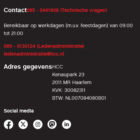
Contact
085 - 0441808 (Technische vragen)
Bereikbaar op werkdagen (m.u.v. feestdagen) van 09:00
tot 21:00
085 - 0130124 (Ledenadministratie)
ledenadministratie@hcc.nl
Adres gegevens
HCC
Kenaupark 23
2011 MR Haarlem
KVK: 30082311
BTW: NL007084080B01
Social media