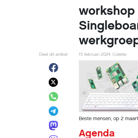
workshop
Singlebo
werkgroep
Deel dit artikel
15 februari 2024
,
Colette
Beste mensen, op 2 maar
Agenda