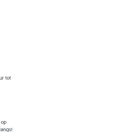
r tot
o op
langs!