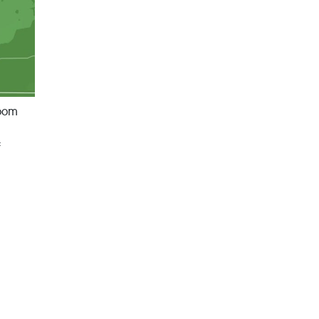
room
f