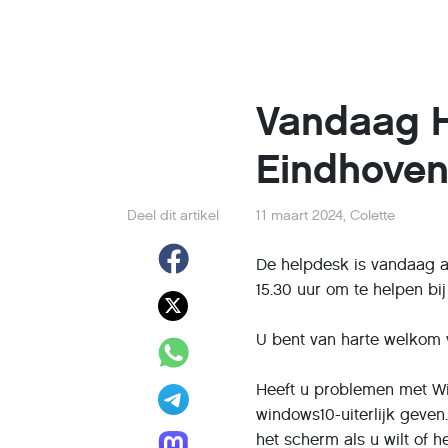
Vandaag H
Eindhove
Deel dit artikel
11 maart 2024
,
Colette
De helpdesk is vandaag a
15.30 uur om te helpen b
U bent van harte welkom vo
Heeft u problemen met Win
windows10-uiterlijk geven.
het scherm als u wilt of