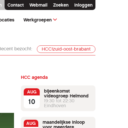
n
Contact
Webmail
Zoeken
Inloggen
ocaties
Werkgroepen
Recent bezocht:
HCC!zuid-oost-brabant
HCC agenda
bijeenkomst
AUG
videogroep Helmond
10
19:30 tot 22:30
Eindhoven
maandelijkse inloop
AUG
voor meerdere