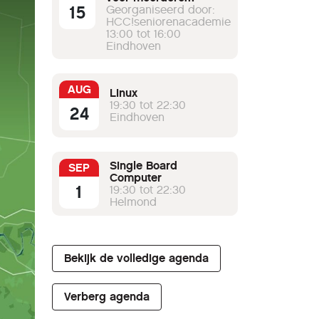
15
werkgroepen
Georganiseerd door:
HCC!seniorenacademie
13:00 tot 16:00
Eindhoven
AUG
Linux
19:30 tot 22:30
24
Eindhoven
Single Board
SEP
Computer
1
19:30 tot 22:30
Helmond
Bekijk de volledige agenda
Verberg agenda