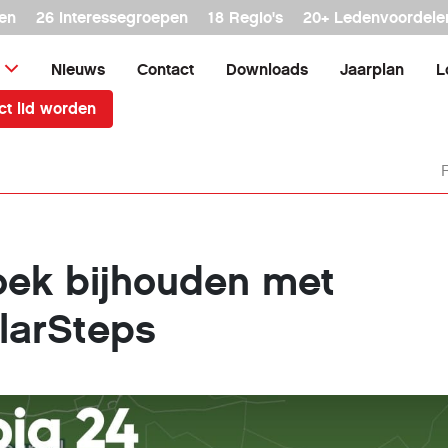
en
26 interessegroepen
18 Regio's
20+ Ledenvoordele
Nieuws
Contact
Downloads
Jaarplan
L
ct lid worden
ek bijhouden met
larSteps