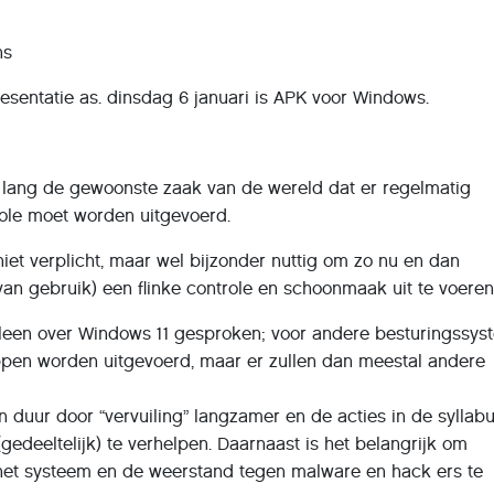
ns
sentatie as. dinsdag 6 januari is APK voor Windows.
l lang de gewoonste zaak van de wereld dat er regelmatig
ole moet worden uitgevoerd.
niet verplicht, maar wel bijzonder nuttig om zo nu en dan
van gebruik) een flinke controle en schoonmaak uit te voeren
alleen over Windows 11 gesproken; voor andere besturingssy
ppen worden uitgevoerd, maar er zullen dan meestal andere
uur door “vervuiling” langzamer en de acties in de syllabu
gedeeltelijk) te verhelpen. Daarnaast is het belangrijk om
et systeem en de weerstand tegen malware en hack ers te