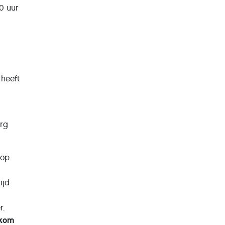
0 uur
 heeft
erg
 op
ijd
r.
 kom