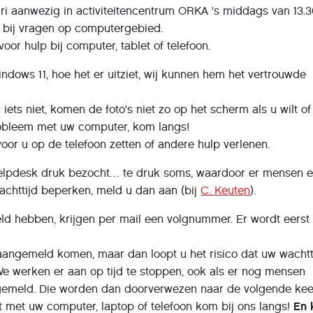
ri aanwezig in activiteitencentrum ORKA 's middags van 13.3
n bij vragen op computergebied.
or hulp bij computer, tablet of telefoon.
dows 11, hoe het er uitziet, wij kunnen hem het vertrouwde
.
 iets niet, komen de foto's niet zo op het scherm als u wilt of
robleem met uw computer, kom langs!
or u op de telefoon zetten of andere hulp verlenen.
 helpdesk druk bezocht… te druk soms, waardoor er mensen 
achttijd beperken, meld u dan aan (bij
C. Keuten
).
d hebben, krijgen per mail een volgnummer. Er wordt eerst
naangemeld komen, maar dan loopt u het risico dat uw wachtt
We werken er aan op tijd te stoppen, ook als er nog mensen
ngemeld. Die worden dan doorverwezen naar de volgende kee
 met uw computer, laptop of telefoon kom bij ons langs!
En