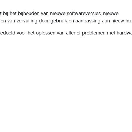
 bij het bijhouden van nieuwe softwareversies, nieuwe
en van vervuiling door gebruik en aanpassing aan nieuw inz
bedoeld voor het oplossen van allerlei problemen met hardw
verstandig om deskundige hulp in te roepen van bijvoorbeeld
t is op dezelfde dinsdag 's middags.
egeven door Rob van Geuns in ORKA, Eindhoven
er APK
ri
Eindhoven
r Windows