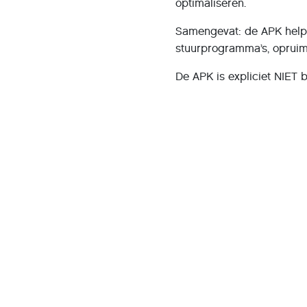
optimaliseren.
Samengevat: de APK helpt
stuurprogramma’s, opruim
De APK is expliciet NIET 
en malware.
In zulke gevallen is het 
HCC-helpdesk in ORKA. Da
Deze presentatie wodt g
Wat
: Presentatie Comput
Wanneer
: dinsdag 6 janua
Waar:
Urkhovenseweg 17 
Aanvang:
10 uur.
Wat:
Presentatie APK voo