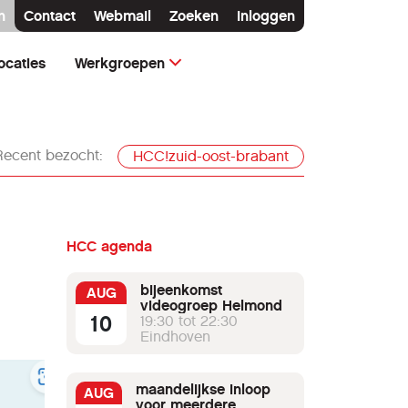
n
Contact
Webmail
Zoeken
Inloggen
ocaties
Werkgroepen
Recent bezocht:
HCC!zuid-oost-brabant
HCC agenda
bijeenkomst
AUG
videogroep Helmond
10
19:30 tot 22:30
Eindhoven
maandelijkse inloop
AUG
voor meerdere