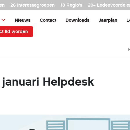
en
26 interessegroepen
18 Regio's
20+ Ledenvoordele
Nieuws
Contact
Downloads
Jaarplan
L
ct lid worden
 januari Helpdesk