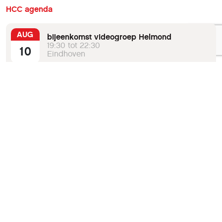
HCC agenda
AUG
bijeenkomst videogroep Helmond
19:30 tot 22:30
10
Eindhoven
maandelijkse inloop voor meerdere
AUG
werkgroepen
15
Georganiseerd door:
HCC!seniorenacademie
13:00 tot 16:00
Eindhoven
AUG
Linux
19:30 tot 22:30
24
Eindhoven
SEP
Single Board Computer