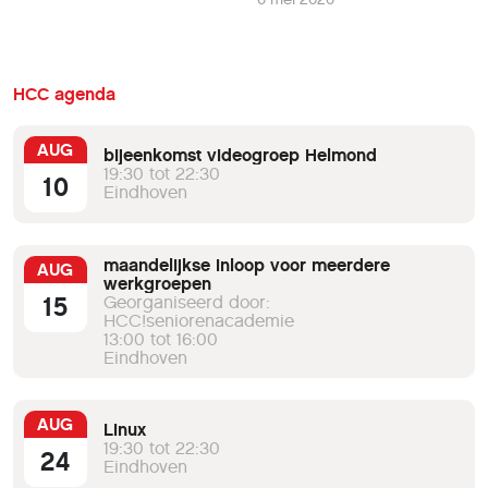
HCC agenda
AUG
bijeenkomst videogroep Helmond
19:30 tot 22:30
10
Eindhoven
maandelijkse inloop voor meerdere
AUG
werkgroepen
15
Georganiseerd door:
HCC!seniorenacademie
13:00 tot 16:00
Eindhoven
AUG
Linux
19:30 tot 22:30
24
Eindhoven