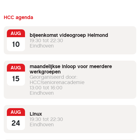
HCC agenda
AUG
bijeenkomst videogroep Helmond
19:30 tot 22:30
10
Eindhoven
maandelijkse inloop voor meerdere
AUG
werkgroepen
15
Georganiseerd door:
HCC!seniorenacademie
13:00 tot 16:00
Eindhoven
AUG
Linux
19:30 tot 22:30
24
Eindhoven