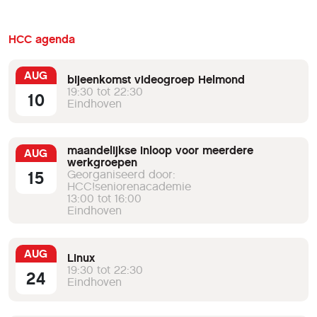
HCC agenda
AUG
bijeenkomst videogroep Helmond
19:30 tot 22:30
10
Eindhoven
maandelijkse inloop voor meerdere
AUG
werkgroepen
15
Georganiseerd door:
HCC!seniorenacademie
13:00 tot 16:00
Eindhoven
AUG
Linux
19:30 tot 22:30
24
Eindhoven