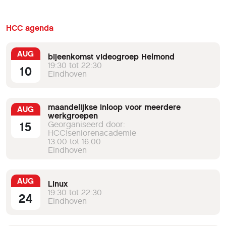
HCC agenda
AUG
bijeenkomst videogroep Helmond
19:30 tot 22:30
10
Eindhoven
maandelijkse inloop voor meerdere
AUG
werkgroepen
15
Georganiseerd door:
HCC!seniorenacademie
13:00 tot 16:00
Eindhoven
AUG
Linux
19:30 tot 22:30
24
Eindhoven