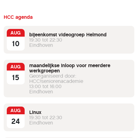
HCC agenda
AUG
bijeenkomst videogroep Helmond
19:30 tot 22:30
10
Eindhoven
maandelijkse inloop voor meerdere
AUG
werkgroepen
15
Georganiseerd door:
HCC!seniorenacademie
13:00 tot 16:00
Eindhoven
AUG
Linux
19:30 tot 22:30
24
Eindhoven