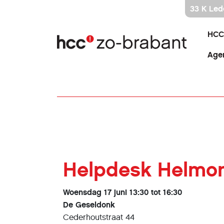
Ga
33 K Led
direct
naar
HCC
inhoud
Age
Helpdesk Helmo
Woensdag 17 juni 13:30 tot 16:30
De Geseldonk
Cederhoutstraat 44