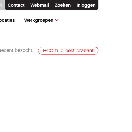
n
Contact
Webmail
Zoeken
Inloggen
ocaties
Werkgroepen
Recent bezocht:
HCC!zuid-oost-brabant