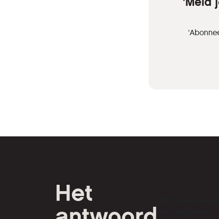
'Meld 
'Abonnee
HCC is een verenig
van computer- en