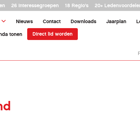
en
26 interessegroepen
18 Regio's
20+ Ledenvoordele
Nieuws
Contact
Downloads
Jaarplan
L
Direct lid worden
nda tonen
nd