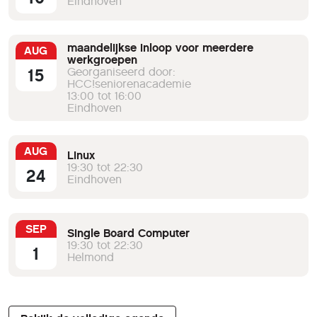
Eindhoven
maandelijkse inloop voor meerdere
AUG
werkgroepen
15
Georganiseerd door:
HCC!seniorenacademie
13:00 tot 16:00
Eindhoven
AUG
Linux
19:30 tot 22:30
24
Eindhoven
SEP
Single Board Computer
19:30 tot 22:30
1
Helmond