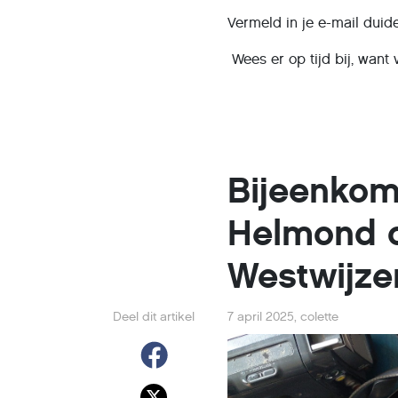
Vermeld in je e-mail duide
Wees er op tijd bij, want v
Bijeenkom
Helmond op
Westwijze
Deel dit artikel
7 april 2025
,
colette