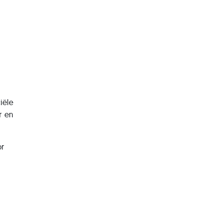
iële
r en
or