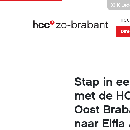
Ga
33 K Led
direct
naar
HCC
inhoud
Dire
Stap in e
met de HC
Oost Brab
naar Elfia