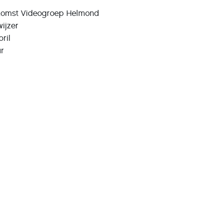
komst Videogroep Helmond
ijzer
ril
ur
ie: Windows 10
wat nu?