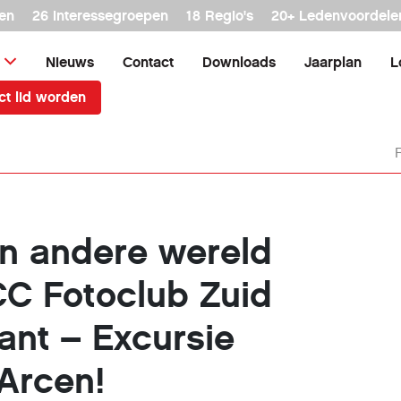
en
26 interessegroepen
18 Regio's
20+ Ledenvoordele
Nieuws
Contact
Downloads
Jaarplan
L
ct lid worden
en andere wereld
C Fotoclub Zuid
ant – Excursie
 Arcen!