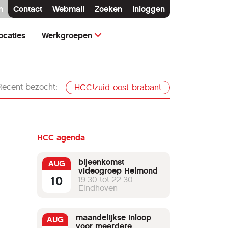
n
Contact
Webmail
Zoeken
Inloggen
ocaties
Werkgroepen
Recent bezocht:
HCC!zuid-oost-brabant
HCC agenda
bijeenkomst
AUG
videogroep Helmond
10
19:30 tot 22:30
Eindhoven
maandelijkse inloop
AUG
voor meerdere