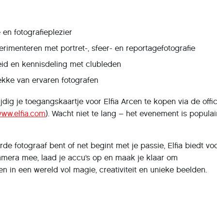
 en fotografieplezier
erimenteren met portret-, sfeer- en reportagefotografie
eid en kennisdeling met clubleden
lekke van ervaren fotografen
tijdig je toegangskaartje voor Elfia Arcen te kopen via de offic
/www.elfia.com
). Wacht niet te lang – het evenement is populai
de fotograaf bent of net begint met je passie, Elfia biedt vo
amera mee, laad je accu’s op en maak je klaar om
in een wereld vol magie, creativiteit en unieke beelden.