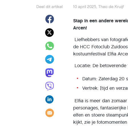
Deel dit artikel
10 april 2025
,
Theo de Kruijf
Stap in een andere werel
Arcen!
Liefhebbers van fotograf
de HCC Fotoclub Zuidoost
kostuumfestival Elfia Arce
Locatie: De betoverende 
Datum: Zaterdag 20 
Vertrek: [tijd en ve
Elfia is meer dan zomaar e
personages, fantasierijke
elfen en stoere steampunk
kijkt, zie je fotomomente