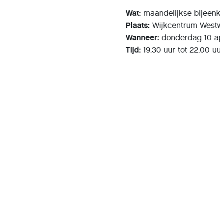
Wat:
maandelijkse bijeen
Plaats:
Wijkcentrum Westw
Wanneer:
donderdag 10 ap
Tijd:
19.30 uur tot 22.00 u
Presentat
stopt en 
Deel dit artikel
2 april 2025
,
Colette