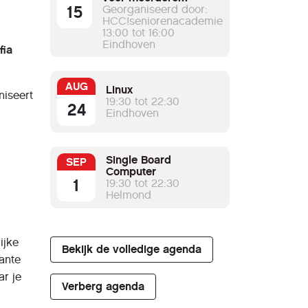
15
werkgroepen
Georganiseerd door:
HCC!seniorenacademie
13:00 tot 16:00
Eindhoven
fia
AUG
Linux
niseert
19:30 tot 22:30
24
Eindhoven
Single Board
SEP
Computer
1
19:30 tot 22:30
Helmond
ijke
Bekijk de volledige agenda
gante
ar je
Verberg agenda