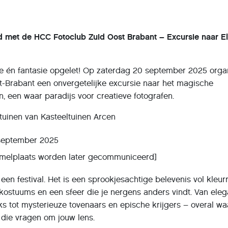
d met de HCC Fotoclub Zuid Oost Brabant – Excursie naar El
ie én fantasie opgelet! Op zaterdag 20 september 2025 orga
-Brabant een onvergetelijke excursie naar het magische
n, een waar paradijs voor creatieve fotografen.
tuinen van Kasteeltuinen Arcen
september 2025
rzamelplaats worden later gecommuniceerd]
en festival. Het is een sprookjesachtige belevenis vol kleurr
 kostuums en een sfeer die je nergens anders vindt. Van ele
s tot mysterieuze tovenaars en epische krijgers – overal wa
n die vragen om jouw lens.