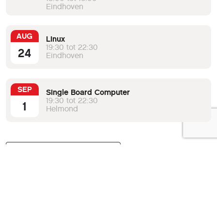
Eindhoven
AUG
Linux
19:30 tot 22:30
24
Eindhoven
SEP
Single Board Computer
19:30 tot 22:30
1
Helmond
Bekijk de volledige agenda
Verberg agenda