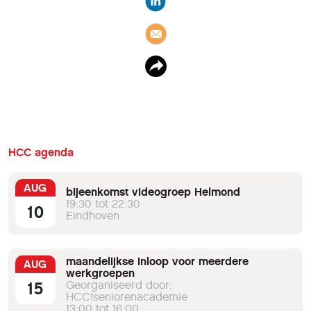
HCC agenda
AUG
bijeenkomst videogroep Helmond
19:30 tot 22:30
10
Eindhoven
maandelijkse inloop voor meerdere
AUG
werkgroepen
15
Georganiseerd door:
HCC!seniorenacademie
13:00 tot 16:00