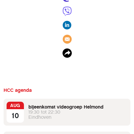
HCC agenda
AUG
bijeenkomst videogroep Helmond
19:30 tot 22:30
10
Eindhoven