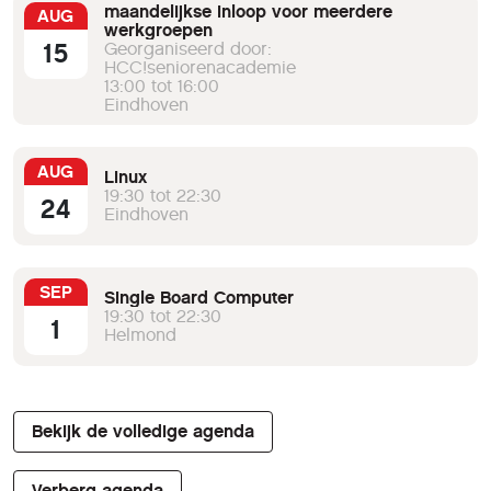
maandelijkse inloop voor meerdere
AUG
werkgroepen
15
Georganiseerd door:
HCC!seniorenacademie
13:00 tot 16:00
Eindhoven
AUG
Linux
19:30 tot 22:30
24
Eindhoven
SEP
Single Board Computer
19:30 tot 22:30
1
Helmond
Bekijk de volledige agenda
Verberg agenda