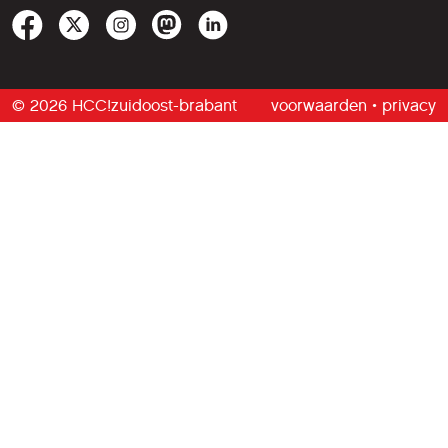
© 2026 HCC!zuidoost-brabant
voorwaarden
•
privacy