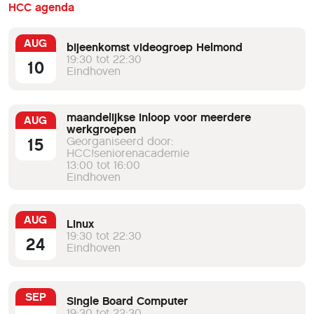
HCC agenda
AUG
bijeenkomst videogroep Helmond
19:30 tot 22:30
10
Eindhoven
maandelijkse inloop voor meerdere
AUG
werkgroepen
15
Georganiseerd door:
HCC!seniorenacademie
13:00 tot 16:00
Eindhoven
AUG
Linux
19:30 tot 22:30
24
Eindhoven
SEP
Single Board Computer
19:30 tot 22:30