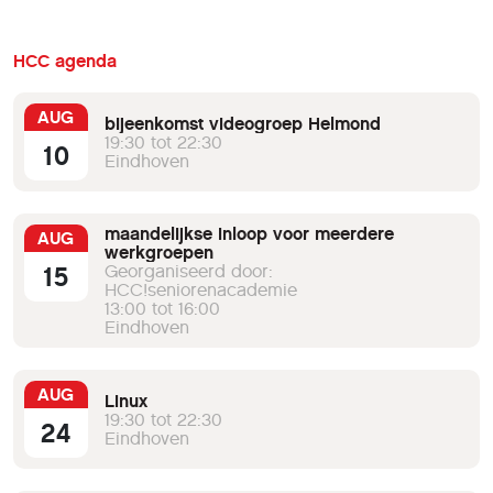
HCC agenda
AUG
bijeenkomst videogroep Helmond
19:30 tot 22:30
10
Eindhoven
maandelijkse inloop voor meerdere
AUG
werkgroepen
15
Georganiseerd door:
HCC!seniorenacademie
13:00 tot 16:00
Eindhoven
AUG
Linux
19:30 tot 22:30
24
Eindhoven