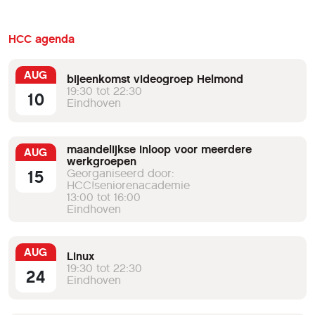
HCC agenda
AUG
bijeenkomst videogroep Helmond
19:30 tot 22:30
10
Eindhoven
maandelijkse inloop voor meerdere
AUG
werkgroepen
15
Georganiseerd door:
HCC!seniorenacademie
13:00 tot 16:00
Eindhoven
AUG
Linux
19:30 tot 22:30
24
Eindhoven