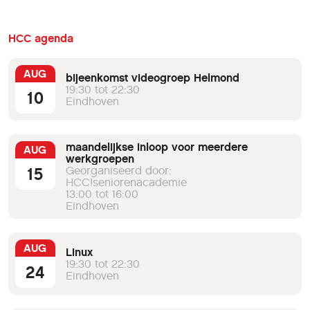
HCC agenda
AUG
bijeenkomst videogroep Helmond
19:30 tot 22:30
10
Eindhoven
maandelijkse inloop voor meerdere
AUG
werkgroepen
15
Georganiseerd door:
HCC!seniorenacademie
13:00 tot 16:00
Eindhoven
AUG
Linux
19:30 tot 22:30
24
Eindhoven