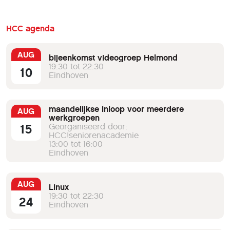
HCC agenda
AUG
bijeenkomst videogroep Helmond
19:30 tot 22:30
10
Eindhoven
maandelijkse inloop voor meerdere
AUG
werkgroepen
15
Georganiseerd door:
HCC!seniorenacademie
13:00 tot 16:00
Eindhoven
AUG
Linux
19:30 tot 22:30
24
Eindhoven