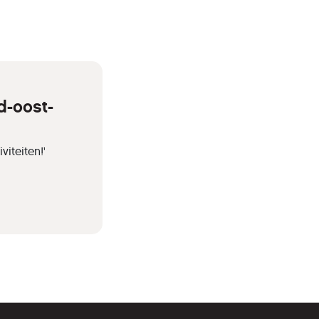
d-oost-
iteiten!'