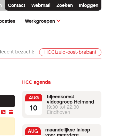
n
Contact
Webmail
Zoeken
Inloggen
ocaties
Werkgroepen
Recent bezocht:
HCC!zuid-oost-brabant
HCC agenda
bijeenkomst
AUG
videogroep Helmond
10
19:30 tot 22:30
Eindhoven
maandelijkse inloop
AUG
voor meerdere