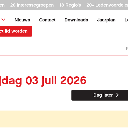
en
26 interessegroepen
18 Regio's
20+ Ledenvoordele
Nieuws
Contact
Downloads
Jaarplan
L
ct lid worden
ijdag 03 juli 2026
Dag later