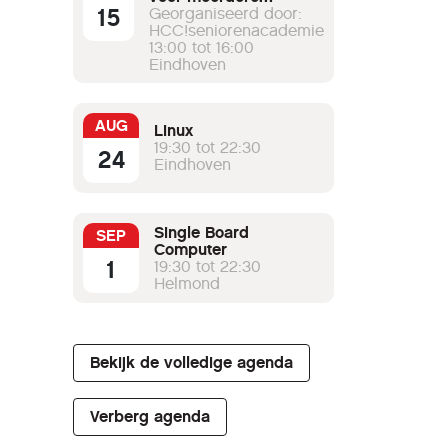
15
werkgroepen
Georganiseerd door:
HCC!seniorenacademie
13:00 tot 16:00
Eindhoven
AUG
Linux
19:30 tot 22:30
24
Eindhoven
Single Board
SEP
Computer
1
19:30 tot 22:30
Helmond
Bekijk de volledige agenda
Verberg agenda