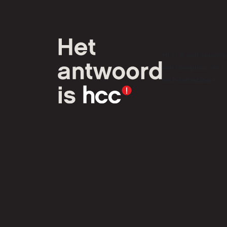
HCC is een verenig
van computer- en
tech-liefhebbers.