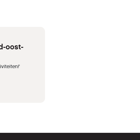
d-oost-
iteiten!'