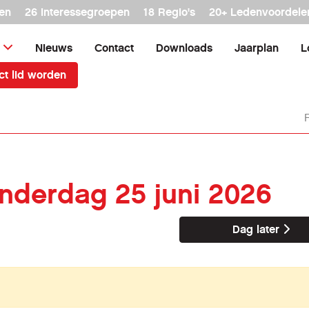
en
26 interessegroepen
18 Regio's
20+ Ledenvoordele
Nieuws
Contact
Downloads
Jaarplan
L
ct lid worden
onderdag 25 juni 2026
Dag later