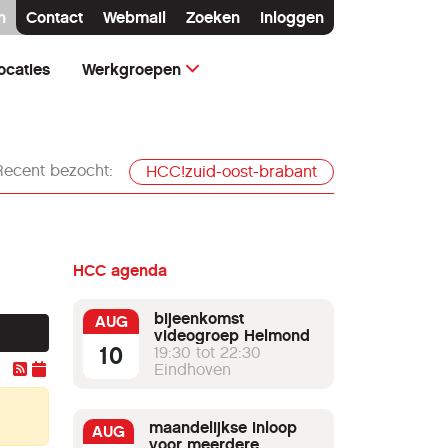
n
Contact
Webmail
Zoeken
Inloggen
ocaties
Werkgroepen
Recent bezocht:
HCC!zuid-oost-brabant
HCC agenda
bijeenkomst
AUG
videogroep Helmond
10
19:30 tot 22:30
Eindhoven
maandelijkse inloop
AUG
voor meerdere