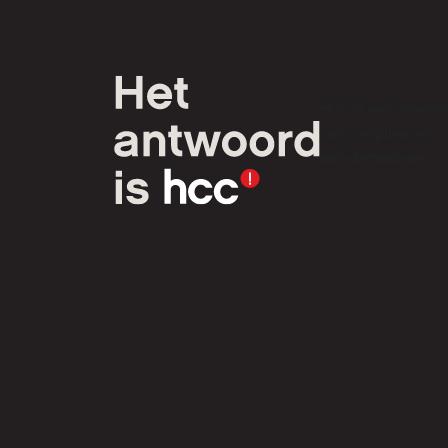
HCC is een verenig
van computer- en
tech-liefhebbers.