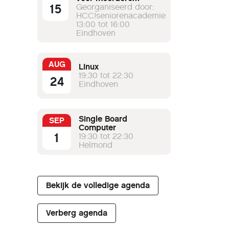
15
werkgroepen
Georganiseerd door:
HCC!seniorenacademie
13:00 tot 16:00
Eindhoven
AUG
Linux
19:30 tot 22:30
24
Eindhoven
Single Board
SEP
Computer
1
19:30 tot 22:30
Helmond
Bekijk de volledige agenda
Verberg agenda