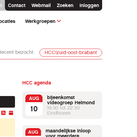
n
Contact
Webmail
Zoeken
Inloggen
ocaties
Werkgroepen
Recent bezocht:
HCC!zuid-oost-brabant
HCC agenda
bijeenkomst
AUG
videogroep Helmond
10
19:30 tot 22:30
Eindhoven
maandelijkse inloop
AUG
voor meerdere