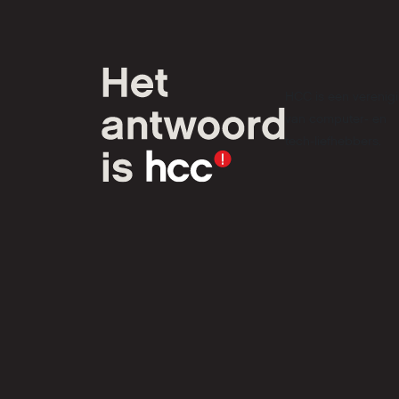
HCC is een verenig
van computer- en
tech-liefhebbers.