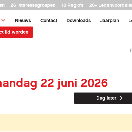
en
26 interessegroepen
18 Regio's
20+ Ledenvoordele
Nieuws
Contact
Downloads
Jaarplan
L
ct lid worden
aandag 22 juni 2026
Dag later