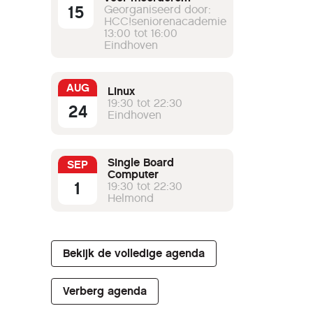
15
werkgroepen
Georganiseerd door:
HCC!seniorenacademie
13:00 tot 16:00
Eindhoven
AUG
Linux
19:30 tot 22:30
24
Eindhoven
Single Board
SEP
Computer
1
19:30 tot 22:30
Helmond
Bekijk de volledige agenda
Verberg agenda