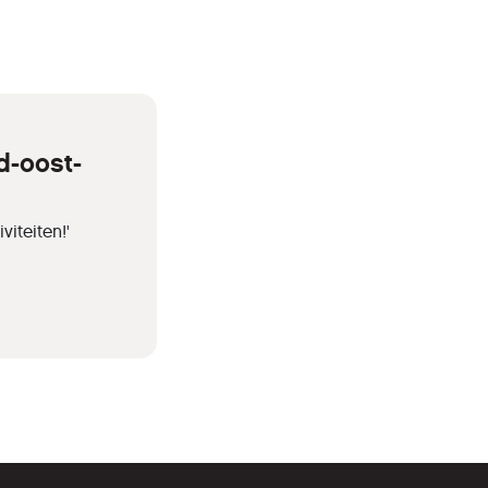
d-oost-
iteiten!'