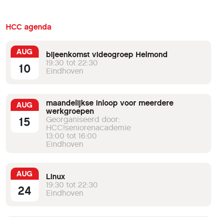
HCC agenda
AUG
bijeenkomst videogroep Helmond
19:30 tot 22:30
10
Eindhoven
maandelijkse inloop voor meerdere
AUG
werkgroepen
15
Georganiseerd door:
HCC!seniorenacademie
13:00 tot 16:00
Eindhoven
AUG
Linux
19:30 tot 22:30
24
Eindhoven