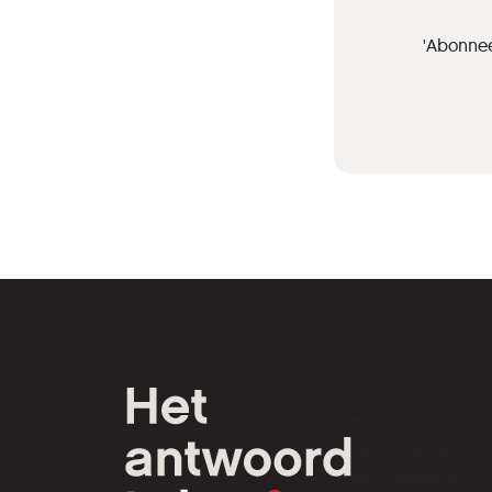
'Abonnee
HCC is een verenig
van computer- en
tech-liefhebbers.