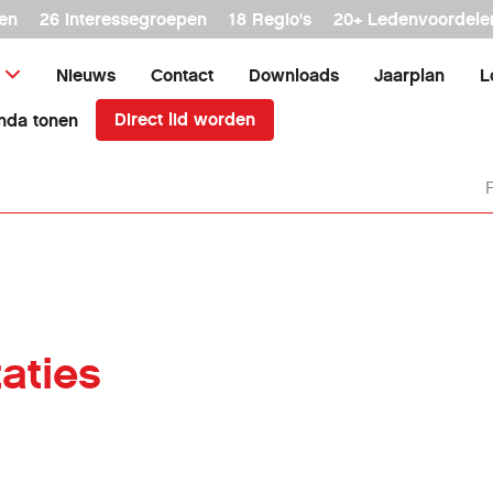
en
26 interessegroepen
18 Regio's
20+ Ledenvoordele
Nieuws
Contact
Downloads
Jaarplan
L
Direct lid worden
nda tonen
aties