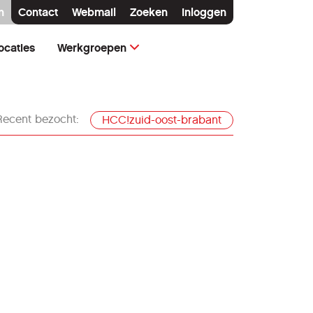
n
Contact
Webmail
Zoeken
Inloggen
ocaties
Werkgroepen
Recent bezocht:
HCC!zuid-oost-brabant