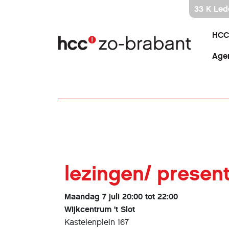
Ga
33 K Led
direct
naar
HCC
inhoud
Age
lezingen/ present
Maandag 7 juli 20:00 tot 22:00
Wijkcentrum 't Slot
Kastelenplein 167