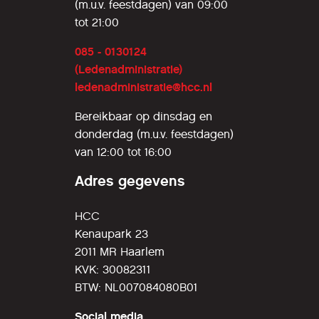
(m.u.v. feestdagen) van 09:00
tot 21:00
085 - 0130124
(Ledenadministratie)
ledenadministratie@hcc.nl
Bereikbaar op dinsdag en
donderdag (m.u.v. feestdagen)
van 12:00 tot 16:00
Adres gegevens
HCC
Kenaupark 23
2011 MR Haarlem
KVK: 30082311
BTW: NL007084080B01
Social media