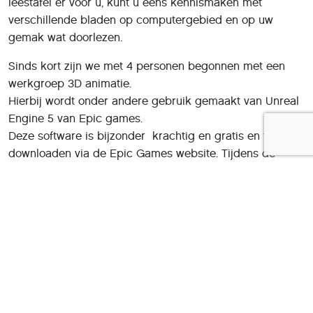
leestafel er voor u, kunt u eens kennismaken met
verschillende bladen op computergebied en op uw
gemak wat doorlezen.
Sinds kort zijn we met 4 personen begonnen met een
werkgroep 3D animatie.
Hierbij wordt onder andere gebruik gemaakt van Unreal
Engine 5 van Epic games.
Deze software is bijzonder krachtig en gratis en te
downloaden via de Epic Games website. Tijdens de
inloop kunt u zien wat we met deze software kunnen
doen.
Geïnteresseerden kunnen zich voor deze werkgroep
opgeven via de voorzitter of secretaris van ZOB.
Linux, modelspoorautomatisering en single board
computer, informatie is hier verkrijgbaar, zelfs als u niet
weet wat al die termen betekenen: kom eens langs,
misschien is het wel heel leuk.