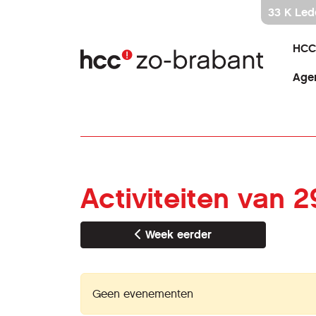
Ga
33 K Led
direct
naar
HCC
inhoud
Age
Activiteiten van 2
Week eerder
Geen evenementen