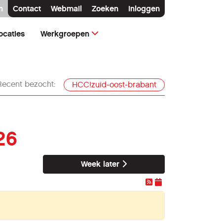
n
Contact
Webmail
Zoeken
Inloggen
ocaties
Werkgroepen
Recent bezocht:
HCC!zuid-oost-brabant
26
Week later