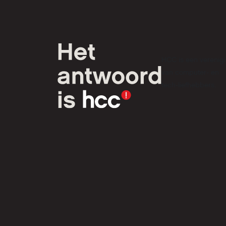
HCC is een verenig
van computer- en
tech-liefhebbers.