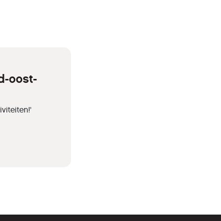
d-oost-
iteiten!'