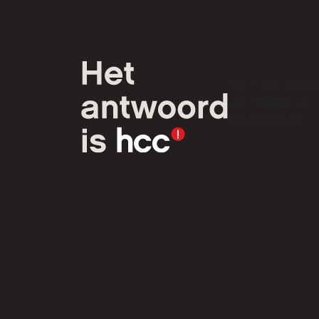
HCC is een verenig
van computer- en
tech-liefhebbers.