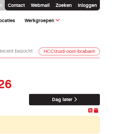
n
Contact
Webmail
Zoeken
Inloggen
ocaties
Werkgroepen
Recent bezocht:
HCC!zuid-oost-brabant
26
Dag later