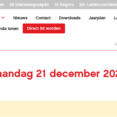
en
26 interessegroepen
18 Regio's
20+ Ledenvoordele
Nieuws
Contact
Downloads
Jaarplan
L
Direct lid worden
nda tonen
maandag 21 december 20