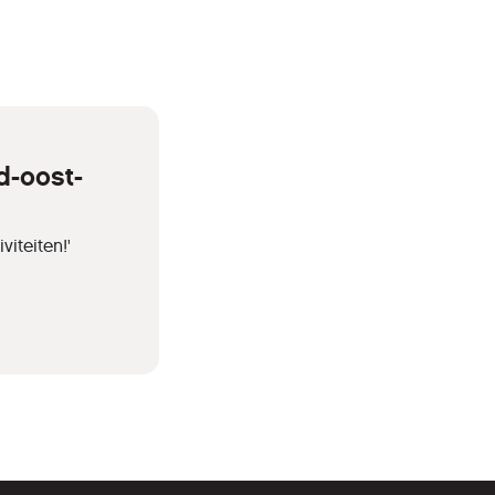
d-oost-
iteiten!'