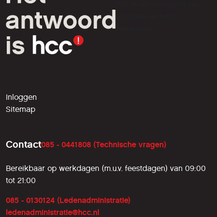
HCC is een vereniging van
computer- en tech-
liefhebbers.
Inloggen
Sitemap
Contact
085 - 0441808 (Technische vragen)
Bereikbaar op werkdagen (m.u.v. feestdagen) van 09:00
tot 21:00
085 - 0130124 (Ledenadministratie)
ledenadministratie@hcc.nl